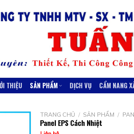
ỚI THIỆU
SẢN PHẨM
DỊCH VỤ
CẨM NANG X
TRANG CHỦ
/
SẢN PHẨM
/
PAN
Panel EPS Cách Nhiệt
Liên hệ