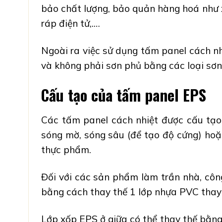
bảo chất lượng, bảo quản hàng hoá như x
ráp điện tử,.…
Ngoài ra việc sử dụng
tấm panel cách n
và không phải sơn phủ bằng các loại sơ
Cấu tạo của tấm panel EPS
Các
tấm panel cách nhiệt
được cấu tạ
sóng mờ, sóng sâu
(để tạo độ cứng) hoặc
thực phẩm.
Đối với các sản phẩm làm
trần nhà
, cô
bằng cách thay thế
1 lớp nhựa PVC
thay
Lớp xốp EPS ở giữa có thể thay thế bằn