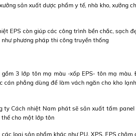
ưởng sản xuất dược phẩm y tế, nhà kho, xưởng ch
hiệt EPS
còn giúp các công trình
bền chắc, sạch đ
n như phương pháp thi công truyền thống
o gồm 3 lớp
tôn mạ màu -xốp EPS- tôn mạ màu
.
 cán phẳng dùng để làm vách ngăn cho kho lạnh, 
ng ty Cách nhiệt Nam phát sẽ sản xuất tấm panel 
 thế cho một lớp tôn
g các loại sản phẩm khác như
PU, XPS, EPS chậm 