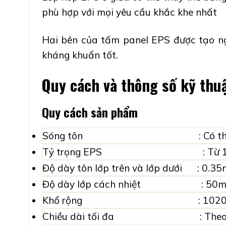
phù hợp với mọi yêu cầu khắc khe nhất
Hai bên của tấm panel EPS được tạo ng
kháng khuẩn tốt.
Quy cách và thông số kỹ thu
Quy cách sản phẩm
Sóng tôn : Có thể cán són
Tỷ trọng EPS : Từ 12kg/m
Độ dày tôn lớp trên và lớp dưới : 0.3
Độ dày lớp cách nhiệt : 50mm,
Khổ rộng : 1020mm, tron
Chiều dài tối đa : Theo y