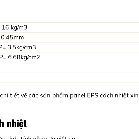
 16 kg/m3
 0.45mm
.5kg/cm3
.68kg/cm2
 chi tiết về các sản phẩm
panel EPS cách nhiệt
xin
h nhiệt
 tính, tính năng ưu việt sau