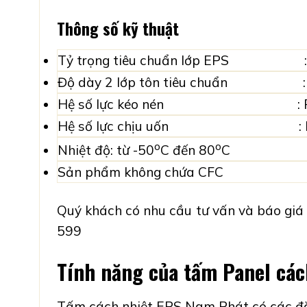
Thông số kỹ thuật
Tỷ trọng tiêu chuẩn lớp EPS :
Độ dày 2 lớp tôn tiêu chuẩn :
Hệ số lực kéo nén : P= 3
Hệ số lực chịu uốn : P= 6
o
o
Nhiệt độ: từ -50
C đến 80
C
Sản phẩm không chứa CFC
Quý khách có nhu cầu tư vấn và báo giá
599
Tính năng của tấm Panel các
Tấm cách nhiệt EPS Nam Phát có các đặc