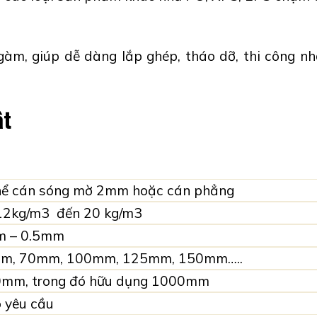
àm, giúp dễ dàng lắp ghép, tháo dỡ, thi công nh
ật
g mờ 2mm hoặc cán phẳng
3 đến 20 kg/m3
5m – 0.5mm
 70mm, 100mm, 125mm, 150mm…..
g đó hữu dụng 1000mm
êu cầu